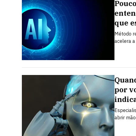
Pouco
enten
que e
Método re
acelera a 
Quand
por v
indic
Especiali
abrir mão