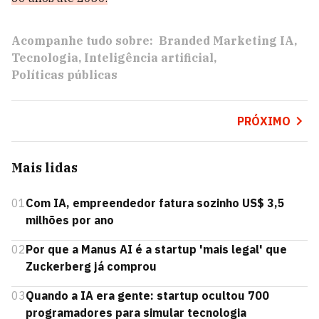
Acompanhe tudo sobre:
Branded Marketing IA
Tecnologia
Inteligência artificial
Políticas públicas
PRÓXIMO
Mais lidas
01
Com IA, empreendedor fatura sozinho US$ 3,5
milhões por ano
02
Por que a Manus AI é a startup 'mais legal' que
Zuckerberg já comprou
03
Quando a IA era gente: startup ocultou 700
programadores para simular tecnologia