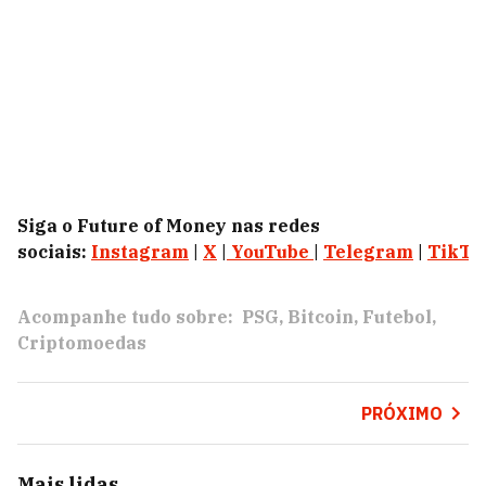
Siga o Future of Money nas redes
sociais:
Instagram
|
X
|
YouTube
|
Telegram
|
TikTo
Acompanhe tudo sobre:
PSG
Bitcoin
Futebol
Criptomoedas
PRÓXIMO
Mais lidas