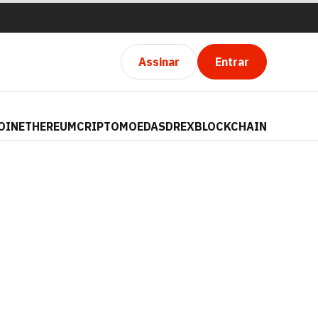
Assinar
Entrar
OIN
ETHEREUM
CRIPTOMOEDAS
DREX
BLOCKCHAIN