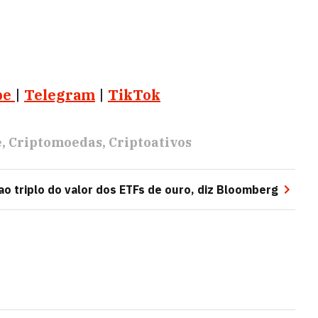
be
|
Telegram
|
TikTok
e
Criptomoedas
Criptoativos
o triplo do valor dos ETFs de ouro, diz Bloomberg