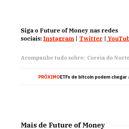
Siga o Future of Money nas redes
sociais:
Instagram
|
Twitter
|
YouTu
Acompanhe tudo sobre:
Coreia do Nort
PRÓXIMO
ETFs de bitcoin podem chegar a
Mais de Future of Money