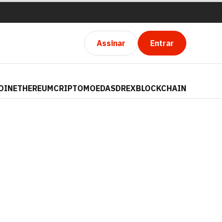
Assinar
Entrar
OIN
ETHEREUM
CRIPTOMOEDAS
DREX
BLOCKCHAIN