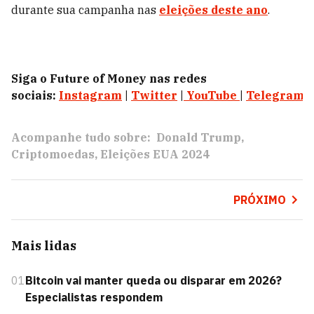
durante sua campanha nas
eleições deste ano
.
Siga o Future of Money nas redes
sociais:
Instagram
|
Twitter
|
YouTube
|
Telegram
|
Acompanhe tudo sobre:
Donald Trump
Criptomoedas
Eleições EUA 2024
PRÓXIMO
Mais lidas
01
Bitcoin vai manter queda ou disparar em 2026?
Especialistas respondem