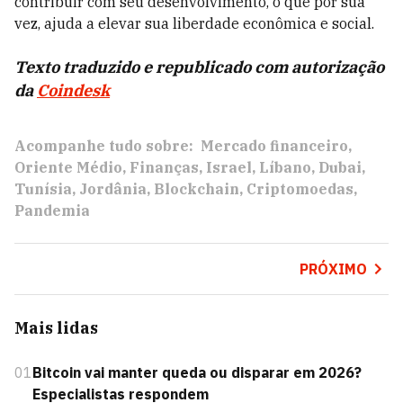
contribuir com seu desenvolvimento, o que por sua
vez, ajuda a elevar sua liberdade econômica e social.
Texto traduzido e republicado com autorização
da
Coindesk
Acompanhe tudo sobre:
Mercado financeiro
Oriente Médio
Finanças
Israel
Líbano
Dubai
Tunísia
Jordânia
Blockchain
Criptomoedas
Pandemia
PRÓXIMO
Mais lidas
01
Bitcoin vai manter queda ou disparar em 2026?
Especialistas respondem