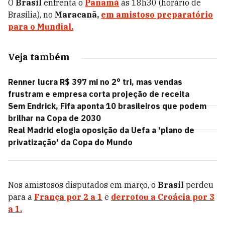
O
Brasil
enfrenta o
Panamá
às 18h30 (horário de
Brasília), no
Maracanã,
em amistoso preparatório
para o Mundial.
Veja também
Renner lucra R$ 397 mi no 2° tri, mas vendas
frustram e empresa corta projeção de receita
Sem Endrick, Fifa aponta 10 brasileiros que podem
brilhar na Copa de 2030
Real Madrid elogia oposição da Uefa a 'plano de
privatização' da Copa do Mundo
Nos amistosos disputados em março, o
Brasil
perdeu
para a
França
por 2 a 1
e
derrotou a
Croácia
por 3
a 1.