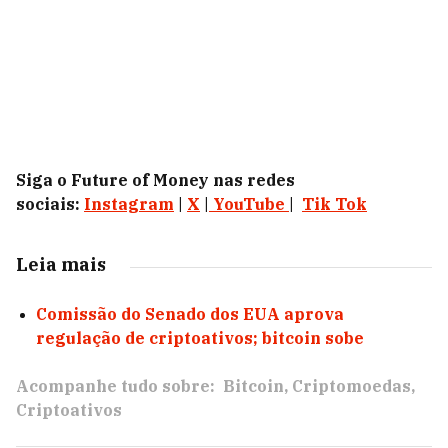
Siga o Future of Money nas redes
sociais:
Instagram
|
X
|
YouTube
|
Tik Tok
Leia mais
Comissão do Senado dos EUA aprova
regulação de criptoativos; bitcoin sobe
Acompanhe tudo sobre:
Bitcoin
Criptomoedas
Criptoativos