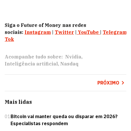
Siga o Future of Money nas redes
sociais:
Instagram
|
Twitter
|
YouTube
|
Telegram
|
Tok
Acompanhe tudo sobre:
Nvidia
Inteligência artificial
Nasdaq
PRÓXIMO
Mais lidas
01
Bitcoin vai manter queda ou disparar em 2026?
Especialistas respondem