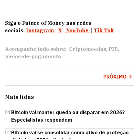
Siga o Future of Money nas redes
sociais:
Instagram
|
X
|
YouTube
|
Tik Tok
Acompanhe tudo sobre:
Criptomoedas
PIB
meios-de-pagamento
PRÓXIMO
Mais lidas
01
Bitcoin vai manter queda ou disparar em 2026?
Especialistas respondem
02
Bitcoin vai se consolidar como ativo de proteção