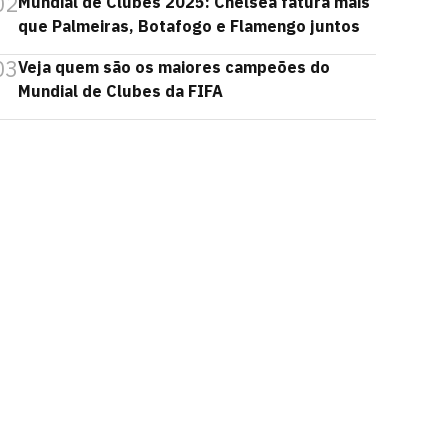
02
Mundial de Clubes 2025: Chelsea fatura mais
que Palmeiras, Botafogo e Flamengo juntos
03
Veja quem são os maiores campeões do
Mundial de Clubes da FIFA