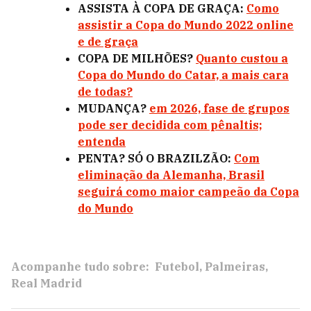
ASSISTA À COPA DE GRAÇA:
Como
assistir a Copa do Mundo 2022 online
e de graça
COPA DE MILHÕES?
Quanto custou a
Copa do Mundo do Catar, a mais cara
de todas?
MUDANÇA?
em 2026, fase de grupos
pode ser decidida com pênaltis;
entenda
PENTA? SÓ O BRAZILZÃO:
Com
eliminação da Alemanha, Brasil
seguirá como maior campeão da Copa
do Mundo
Acompanhe tudo sobre:
Futebol
Palmeiras
Real Madrid