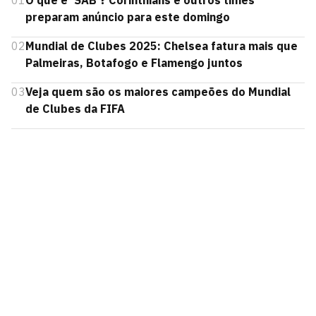
01
O que é 'SAB'? Corinthians e outros times
preparam anúncio para este domingo
02
Mundial de Clubes 2025: Chelsea fatura mais que
Palmeiras, Botafogo e Flamengo juntos
03
Veja quem são os maiores campeões do Mundial
de Clubes da FIFA