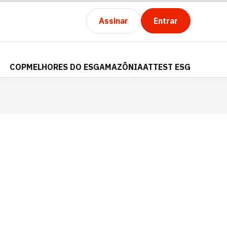
Assinar
Entrar
COP
MELHORES DO ESG
AMAZÔNIA
ATTEST ESG