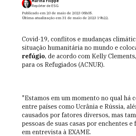
Marina Filippe
Repórter de ESG
Publicado em
20 de maio de 2023
08h05
.
Última atualização em
31 de maio de 2023
19h22
.
Covid-19, conflitos e mudanças climátic
situação humanitária no mundo e colo
refúgio
, de acordo com Kelly Clements
para os Refugiados (ACNUR).
"Estamos em um momento no qual há conf
entre países como Ucrânia e Rússia, al
causados por fatores diversos, mas tam
pessoas de suas casas por enchentes e 
em entrevista à EXAME.