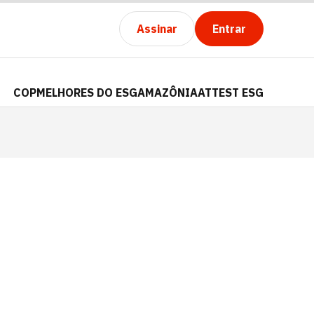
Assinar
Entrar
COP
MELHORES DO ESG
AMAZÔNIA
ATTEST ESG