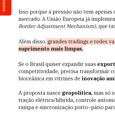
Pesquisa
Isso porque a pressão não vem apenas
mercado. A União Europeia já implem
Border Adjustment Mechanism),
que ta
Além disso,
grandes tradings e redes va
suprimento mais
limpa
s.
Se o Brasil quiser expandir suas
export
competitividade, precisa transformar c
bioceânica em vitrines de
inovação amb
A proposta nasce
geopolítica,
mas só s
tração elétrica/híbrida, controle autom
rampa e sincronização porto–pátio par