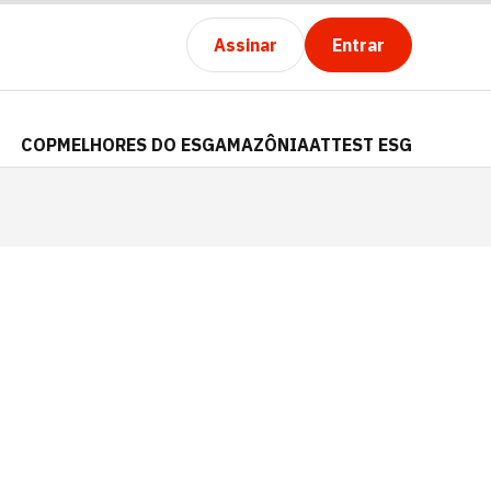
Assinar
Entrar
COP
MELHORES DO ESG
AMAZÔNIA
ATTEST ESG