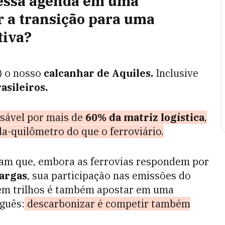
 essa agenda em uma
r a transição para uma
tiva
?
) o nosso
calcanhar de Aquiles.
Inclusive
asileiros.
nsável por mais de
60% da matriz logística
,
a-quilômetro do que o ferroviário.
ram que, embora as ferrovias respondem por
cargas
, sua participação nas emissões do
 em trilhos é também apostar em uma
guês:
descarbonizar é competir também