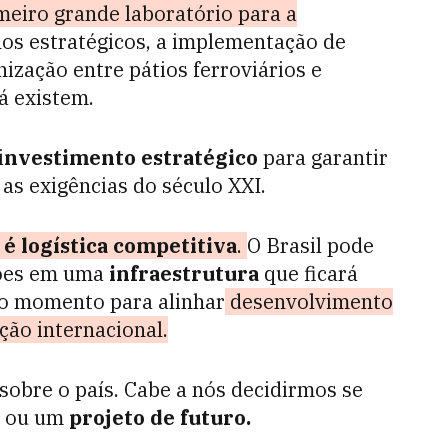
meiro grande laboratório para a
os estratégicos, a implementação de
nização entre pátios ferroviários e
á existem.
i
nvestimento estratégico
para garantir
s exigências do século XXI.
é logística competitiva
.
O Brasil pode
hões em uma
infraestrutura
que ficará
 o momento para alinhar
desenvolvimento
ção internacional.
obre o país. Cabe a nós decidirmos se
o ou um
projeto de futuro.