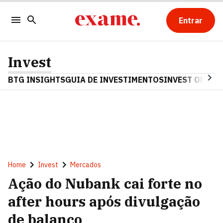
Entrar
Invest
BTG INSIGHTS
GUIA DE INVESTIMENTOS
INVEST OPINA
Home
Invest
Mercados
Ação do Nubank cai forte no
after hours após divulgação
de balanço