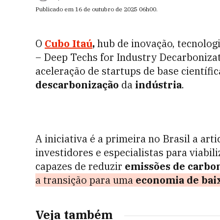
Publicado em
16 de outubro de 2025
06h00
.
O
Cubo Itaú
,
hub de inovação, tecnolog
– Deep Techs for Industry Decarboniza
aceleração de startups de base científi
descarbonização
da
indústria
.
A iniciativa é a primeira no Brasil a art
investidores e especialistas para viabil
capazes de reduzir
emissões de carbo
a transição para uma
economia de bai
Veja também