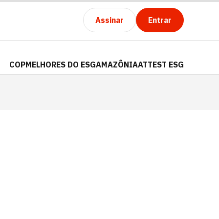
Assinar
Entrar
COP
MELHORES DO ESG
AMAZÔNIA
ATTEST ESG