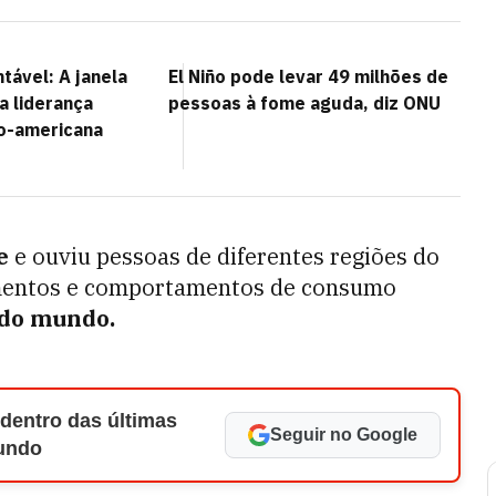
tável: A janela
El Niño pode levar 49 milhões de
 a liderança
pessoas à fome aguda, diz ONU
no-americana
e
e ouviu pessoas de diferentes regiões do
imentos e comportamentos de consumo
l do mundo.
 dentro das últimas
Seguir no Google
Mundo