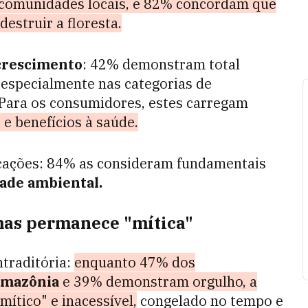
comunidades locais, e 82% concordam que
estruir a floresta.
crescimento
: 42% demonstram total
 especialmente nas categorias de
Para os consumidores, estes carregam
 e benefícios à saúde.
cações: 84% as consideram fundamentais
ade ambiental.
mas permanece "mítica"
traditória:
enquanto 47% dos
mazônia
e 39% demonstram orgulho, a
mítico" e inacessível,
congelado no tempo e