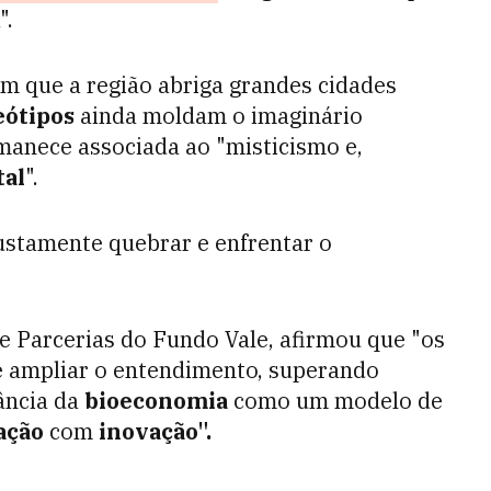
".
 que a região abriga grandes cidades
eótipos
ainda moldam o imaginário
anece associada ao "misticismo e,
tal
".
justamente quebrar e enfrentar o
e Parcerias do Fundo Vale, afirmou que "os
e ampliar o entendimento, superando
ância da
bioeconomia
como um modelo de
ação
com
inovação".