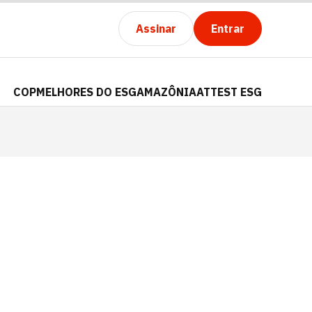
Assinar
Entrar
COP
MELHORES DO ESG
AMAZÔNIA
ATTEST ESG