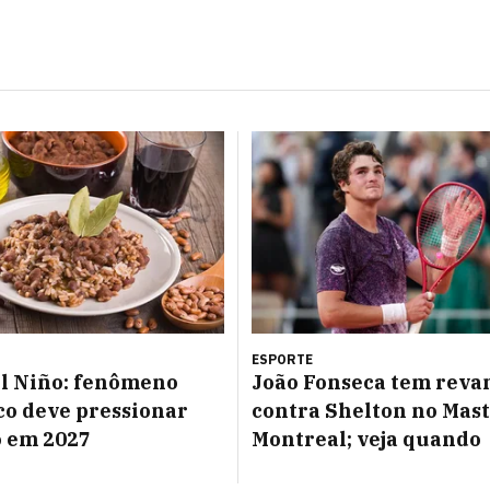
ESPORTE
l Niño: fenômeno
João Fonseca tem reva
co deve pressionar
contra Shelton no Mast
o em 2027
Montreal; veja quando