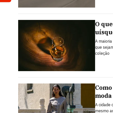
O que
uísqu
A maioria
que sejam
coleção
Como 
moda 
A cidade
mesmo ano