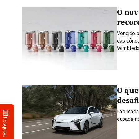
O nov
recor
Vendido p
das gôndo
Wimbledon
O que
desaf
Fabricada
ousada no
Pesquisa