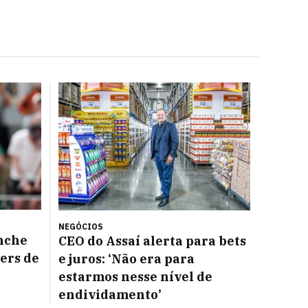
NEGÓCIOS
nche
CEO do Assaí alerta para bets
ers de
e juros: ‘Não era para
estarmos nesse nível de
endividamento’