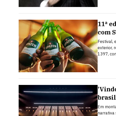
11ª e
com S
Festival,
exterior,
1397, com
'Vind
brasi
Em montag
narrativa