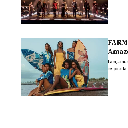
FARM 
Amazô
Lançament
inspirada