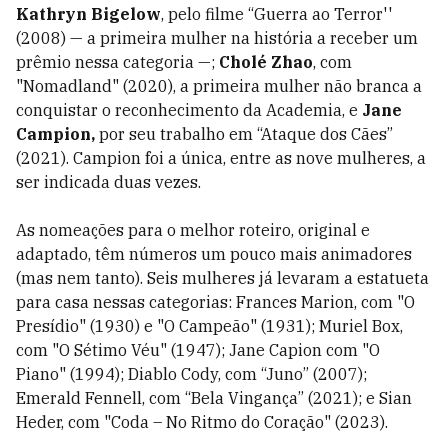
Kathryn Bigelow
, pelo filme “Guerra ao Terror''
(2008) — a primeira mulher na história a receber um
prêmio nessa categoria —;
Cholé Zhao
, com
"Nomadland" (2020), a primeira mulher não branca a
conquistar o reconhecimento da Academia, e
Jane
Campion,
por seu trabalho em “Ataque dos Cães”
(2021). Campion foi a única, entre as nove mulheres, a
ser indicada duas vezes.
As nomeações para o melhor roteiro, original e
adaptado, têm números um pouco mais animadores
(mas nem tanto). Seis mulheres já levaram a estatueta
para casa nessas categorias: Frances Marion, com "O
Presídio" (1930) e "O Campeão" (1931); Muriel Box,
com "O Sétimo Véu" (1947); Jane Capion com "O
Piano" (1994); Diablo Cody, com
“Juno” (2007);
Emerald Fennell, com “Bela Vingança” (2021); e Sian
Heder, com "Coda – No Ritmo do Coração" (2023).