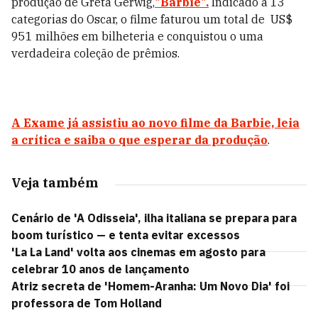
produção de Greta Gerwig,
"
Barbie
".
Indicado a 13
categorias do Oscar, o filme faturou um total de US$
951 milhões em bilheteria e conquistou o uma
verdadeira coleção de prêmios.
A Exame já assistiu ao novo filme da Barbie, leia
a crítica e saiba o que esperar da produção
.
Veja também
Cenário de 'A Odisseia', ilha italiana se prepara para
boom turístico — e tenta evitar excessos
'La La Land' volta aos cinemas em agosto para
celebrar 10 anos de lançamento
Atriz secreta de 'Homem-Aranha: Um Novo Dia' foi
professora de Tom Holland