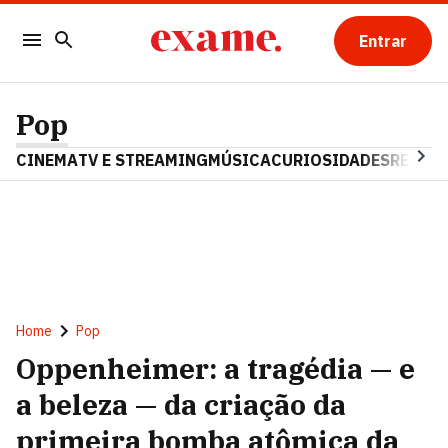
Entrar
Pop
CINEMA
TV E STREAMING
MÚSICA
CURIOSIDADES
REALIT
Home
Pop
Oppenheimer: a tragédia — e
a beleza — da criação da
primeira bomba atômica da