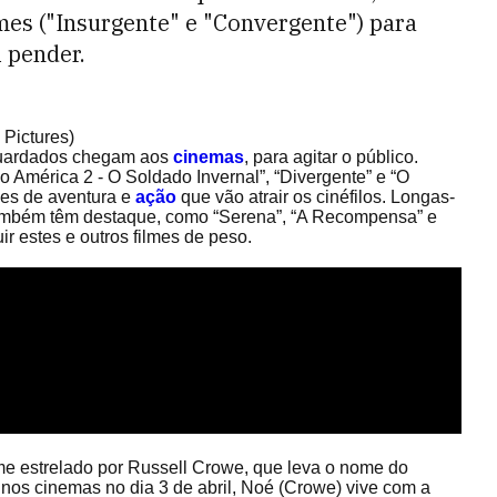
mes ("Insurgente" e "Convergente") para
i pender.
 Pictures)
uardados chegam aos
cinemas
, para agitar o público.
o América 2 - O Soldado Invernal”, “Divergente” e “O
es de aventura e
ação
que vão atrair os cinéfilos. Longas-
ambém têm destaque, como “Serena”, “A Recompensa” e
uir estes e outros filmes de peso.
ilme estrelado por Russell Crowe, que leva o nome do
nos cinemas no dia 3 de abril, Noé (Crowe) vive com a