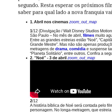
segundo. Resta esperar os próximos fil
saber para qual lado a nova franquia va
1. Abril nos cinemas
zoom_out_map
1
/12
(Divulgação / Walt Disney Studios Motion
São Paulo – No mês de abril,
filmes
muito ag
Entre as grandes estreias estão “Noé”, “Capitã
Grande Mestre”. Mas não são apenas produçõ
metragens de
drama
,
comédia
e suspense t
“Planeta Solitário”, entre outros. Confira a seg
2. “Noé” - 3 de abril
zoom_out_map
2
/12
A história bíblica de Noé será contada pelo f
personagem. No longa-metragem, que estreia 