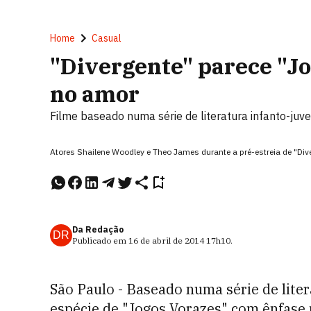
Home
Casual
"Divergente" parece "J
no amor
Filme baseado numa série de literatura infanto-juv
Atores Shailene Woodley e Theo James durante a pré-estreia de "Div
Da Redação
DR
Publicado em
16 de abril de 2014
17h10
.
São Paulo - Baseado numa série de liter
espécie de "Jogos Vorazes" com ênfase 