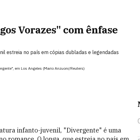
ogos Vorazes" com ênfase
enil estreia no país em cópias dubladas e legendadas
ergente", em Los Angeles (Mario Anzuoni/Reuters)
atura infanto-juvenil, "Divergente" é uma
no romance. O longa, que estreia no país em