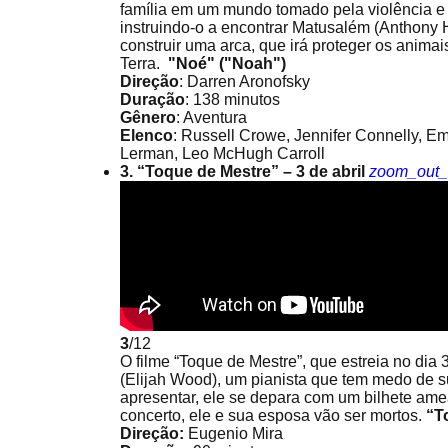
família em um mundo tomado pela violência e
instruindo-o a encontrar Matusalém (Anthony 
construir uma arca, que irá proteger os anima
Terra.
"Noé" ("Noah")
Direção
: Darren Aronofsky
Duração
: 138 minutos
Gênero
: Aventura
Elenco
: Russell Crowe, Jennifer Connelly, 
Lerman, Leo McHugh Carroll
3. “Toque de Mestre” – 3 de abril
zoom_out
3
/12
O filme “Toque de Mestre”, que estreia no dia
(Elijah Wood), um pianista que tem medo de sub
apresentar, ele se depara com um bilhete ame
concerto, ele e sua esposa vão ser mortos.
“T
Direção:
Eugenio Mira