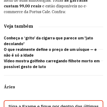
além de suas simbologias. Todas
as garrafas
custam 99,00 reais
e estão disponíveis no e-
commerce da Portus Cale. Confira:
Veja também
Conheça o ‘grito’ da cigarra que parece um 'jato
decolando'
O que realmente define o preço de um uísque — e
não é só a idade
Vídeo mostra golfinho carregando filhote morto em
possível gesto de luto
Áries
Siga a Exame e fique por dentro das últimas