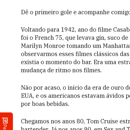
Dê o primeiro gole e acompanhe comigo
Voltando para 1942, ano do filme Casab
foi o French 75, que levava gin, suco d
Marilyn Monroe tomando um Manhattan
observarmos esses filmes clássicos das
existia o momento do bar. Era uma estra
mudança de ritmo nos filmes.
Não por acaso, o início da era de ouro d
EUA, e os americanos estavam ávidos pe
por boas bebidas.
Chegamos nos anos 80, Tom Cruise estr
bartender. Já nos anos 90, em Sex and T