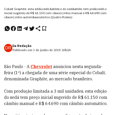
Cobalt Graphite: esta edi&ccedil;&atilde;o do sed&atilde; tem pre&ccedil;o
inicial sugerido de R$ 61.150 com c&acirc;mbio manual e R$ 64.690 com
c&acirc;mbio autom&aacute;tico (Quatro Rodas)
Da Redação
DR
Publicado em
1 de junho de 2015
20h28
.
São Paulo - A
Chevrolet
anunciou nesta segunda-
feira (1º) a chegada de uma série especial do Cobalt,
denominada Graphite, ao mercado brasileiro.
Com produção limitada a 3 mil unidades, esta edição
do sedã tem preço inicial sugerido de R$ 61.150 com
câmbio manual e R$ 64.690 com câmbio automático.