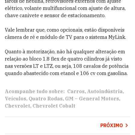
faróis de neblina, retrovisores externos com ajuste
elétrico, volante multifuncional com ajuste de altura,
chave canivete e sensor de estacionamento.
Vale lembrar que, como opcionais, estão disponíveis
câmera de ré e módulo de TV para o sistema MyLink.
Quanto à motorização, não há qualquer alteração em
relação ao bloco 1.8 flex de quatro cilindros já visto
nas versões LT e LTZ, ou seja, 108 cavalos de potência
quando abastecido com etanol e 106 cv com gasolina.
Acompanhe tudo sobre:
Carros
Autoindústria
Veículos
Quatro Rodas
GM – General Motors
Chevrolet
Chevrolet Cobalt
PRÓXIMO