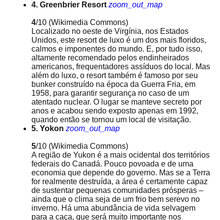
4. Greenbrier Resort
zoom_out_map
4
/10
(Wikimedia Commons)
Localizado no oeste de Virgínia, nos Estados
Unidos, este resort de luxo é um dos mais floridos,
calmos e imponentes do mundo. E, por tudo isso,
altamente recomendado pelos endinheirados
americanos, frequentadores assíduos do local. Mas
além do luxo, o resort também é famoso por seu
bunker construído na época da Guerra Fria, em
1958, para garantir segurança no caso de um
atentado nuclear. O lugar se manteve secreto por
anos e acabou sendo exposto apenas em 1992,
quando então se tornou um local de visitação.
5. Yokon
zoom_out_map
5
/10
(Wikimedia Commons)
A região de Yukon é a mais ocidental dos territórios
federais do Canadá. Pouco povoada e de uma
economia que depende do governo. Mas se a Terra
for realmente destruída, a área é certamente capaz
de sustentar pequenas comunidades prósperas –
ainda que o clima seja de um frio bem serevo no
inverno. Há uma abundância de vida selvagem
para a caça, que será muito importante nos