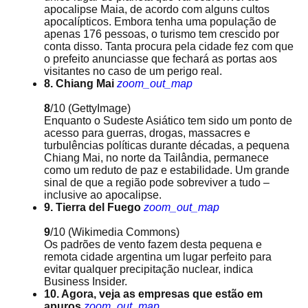
apocalipse Maia, de acordo com alguns cultos
apocalípticos. Embora tenha uma população de
apenas 176 pessoas, o turismo tem crescido por
conta disso. Tanta procura pela cidade fez com que
o prefeito anunciasse que fechará as portas aos
visitantes no caso de um perigo real.
8. Chiang Mai
zoom_out_map
8
/10
(GettyImage)
Enquanto o Sudeste Asiático tem sido um ponto de
acesso para guerras, drogas, massacres e
turbulências políticas durante décadas, a pequena
Chiang Mai, no norte da Tailândia, permanece
como um reduto de paz e estabilidade. Um grande
sinal de que a região pode sobreviver a tudo –
inclusive ao apocalipse.
9. Tierra del Fuego
zoom_out_map
9
/10
(Wikimedia Commons)
Os padrões de vento fazem desta pequena e
remota cidade argentina um lugar perfeito para
evitar qualquer precipitação nuclear, indica
Business Insider.
10. Agora, veja as empresas que estão em
apuros
zoom_out_map