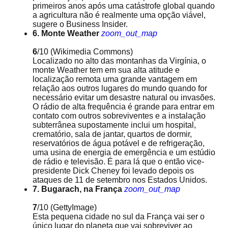
primeiros anos após uma catástrofe global quando
a agricultura não é realmente uma opção viável,
sugere o Business Insider.
6. Monte Weather
zoom_out_map
6
/10
(Wikimedia Commons)
Localizado no alto das montanhas da Virgínia, o
monte Weather tem em sua alta atitude e
localização remota uma grande vantagem em
relação aos outros lugares do mundo quando for
necessário evitar um desastre natural ou invasões.
O rádio de alta frequência é grande para entrar em
contato com outros sobreviventes e a instalação
subterrânea supostamente inclui um hospital,
crematório, sala de jantar, quartos de dormir,
reservatórios de água potável e de refrigeração,
uma usina de energia de emergência e um estúdio
de rádio e televisão. É para lá que o então vice-
presidente Dick Cheney foi levado depois os
ataques de 11 de setembro nos Estados Unidos.
7. Bugarach, na França
zoom_out_map
7
/10
(GettyImage)
Esta pequena cidade no sul da França vai ser o
único lugar do planeta que vai sobreviver ao