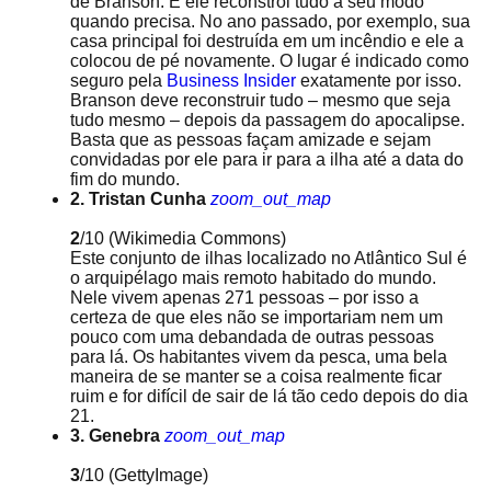
de Branson. E ele reconstrói tudo a seu modo
quando precisa. No ano passado, por exemplo, sua
casa principal foi destruída em um incêndio e ele a
colocou de pé novamente. O lugar é indicado como
seguro pela
Business Insider
exatamente por isso.
Branson deve reconstruir tudo – mesmo que seja
tudo mesmo – depois da passagem do apocalipse.
Basta que as pessoas façam amizade e sejam
convidadas por ele para ir para a ilha até a data do
fim do mundo.
2. Tristan Cunha
zoom_out_map
2
/10
(Wikimedia Commons)
Este conjunto de ilhas localizado no Atlântico Sul é
o arquipélago mais remoto habitado do mundo.
Nele vivem apenas 271 pessoas – por isso a
certeza de que eles não se importariam nem um
pouco com uma debandada de outras pessoas
para lá. Os habitantes vivem da pesca, uma bela
maneira de se manter se a coisa realmente ficar
ruim e for difícil de sair de lá tão cedo depois do dia
21.
3. Genebra
zoom_out_map
3
/10
(GettyImage)