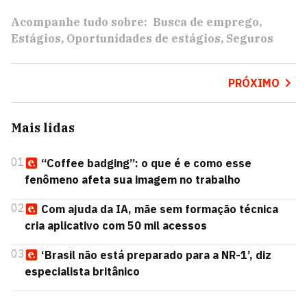
Acompanhe tudo sobre:
Busca de emprego
Estágios
Oportunidades de estágios
Seguros
PRÓXIMO
Mais lidas
01
“Coffee badging”: o que é e como esse
fenômeno afeta sua imagem no trabalho
02
Com ajuda da IA, mãe sem formação técnica
cria aplicativo com 50 mil acessos
03
‘Brasil não está preparado para a NR-1’, diz
especialista britânico