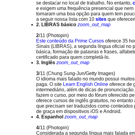
se destacar no local de trabalho. No entanto,
e exigem uma frequência presencial que nem 
tornaram uma boa opção para quem tem pouco 
a seguir nossa lista com 10
sites
que oferecem
2. LIBRAS básico
zoom_out_map
2
/11
(Photopin)
Este conteúdo da Prime Cursos
oferece 35 ho
Sinais (LIBRAS), a segunda língua oficial no p
básica, formação de palavras e frases, alfabet
certificado para quem completá-lo.
3. Inglês
zoom_out_map
3
/11
(Chung Sung-Jun/Getty Images)
O idioma mais falado no mundo possui muitos 
paga. O site
Learn English Online
oferece de g
intermediário, além de dicas de pronunciação
fazem o curso, por meio do fórum oferecido pelo
oferece cursos de inglês gratuitos, no entanto
que precisam ser traduzidos como conteúdos p
de graça em dispositivos iOS e Android.
4. Espanhol
zoom_out_map
4
/11
(Photopin)
Considerada a segunda língua mais falada em