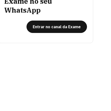
Exame no seu
WhatsApp
Entrar no canal da Exame