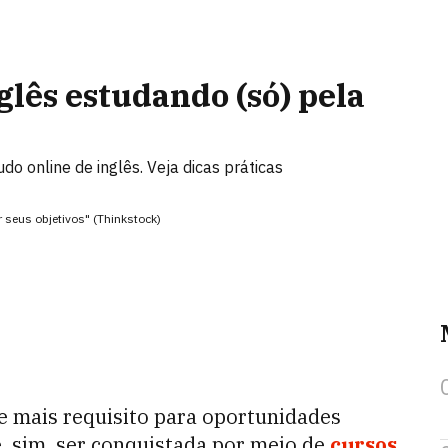
glês estudando (só) pela
do online de inglês. Veja dicas práticas
r seus objetivos" (Thinkstock)
 e mais requisito para oportunidades
 sim, ser conquistada por meio de
cursos