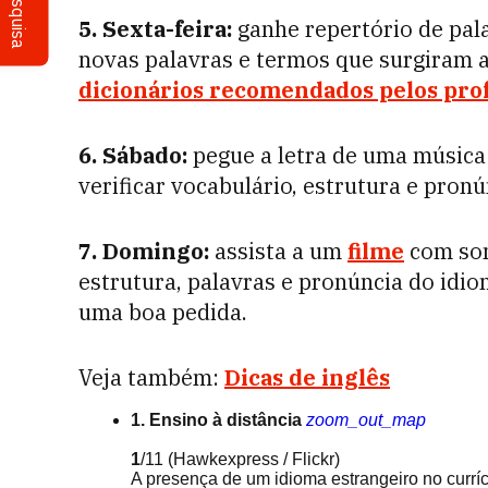
Pesquisa
5. Sexta-feira:
ganhe repertório de pala
novas palavras e termos que surgiram 
dicionários recomendados pelos pro
6. Sábado:
pegue a letra de uma música 
verificar vocabulário, estrutura e pronú
7. Domingo:
assista a um
filme
com som
estrutura, palavras e pronúncia do idio
uma boa pedida.
Veja também:
Dicas de inglês
1. Ensino à distância
zoom_out_map
1
/11
(Hawkexpress / Flickr)
A presença de um idioma estrangeiro no curr