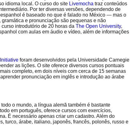
o idioma local. O curso do site
Livemocha
traz conteúdos
 intermediário. Por ter diversas versões, dependendo de
ma espanhol é baseado no que é falado no México — mas o
o, gramática e pronunciação são pequenas e não
urso introdutório de 20 horas da
The Open University
,
spanhol com aulas em áudio e vídeo, além de informações
nitiative
foram desenvolvidos pela Universidade Carnegie
ender as lições. O site oferece diversos cursos pontuais
o mais completo, em dois níveis com cerca de 15 semanas
 aprender pronunciação em inglês e introdução ao árabe
 todo o mundo, a língua alemã também é bastante
 todo em português, oferece cursos com exercícios,
oma. É necessário apenas criar um cadastro. Além do
 turco, árabe, italiano, japonês, francês, polonês, russo e