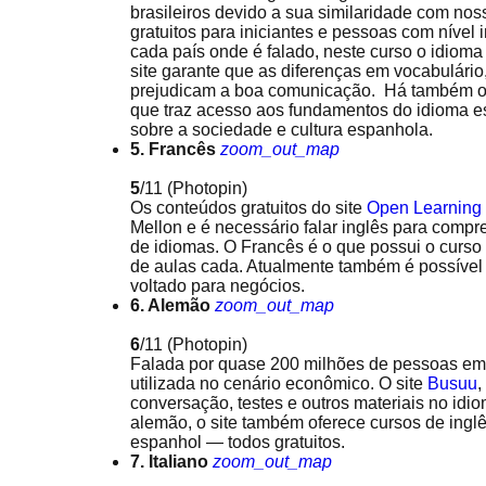
brasileiros devido a sua similaridade com noss
gratuitos para iniciantes e pessoas com nível
cada país onde é falado, neste curso o idio
site garante que as diferenças em vocabulári
prejudicam a boa comunicação. Há também o c
que traz acesso aos fundamentos do idioma e
sobre a sociedade e cultura espanhola.
5. Francês
zoom_out_map
5
/11
(Photopin)
Os conteúdos gratuitos do site
Open Learning I
Mellon e é necessário falar inglês para compre
de idiomas. O Francês é o que possui o curs
de aulas cada. Atualmente também é possível
voltado para negócios.
6. Alemão
zoom_out_map
6
/11
(Photopin)
Falada por quase 200 milhões de pessoas em
utilizada no cenário econômico. O site
Busuu
,
conversação, testes e outros materiais no idi
alemão, o site também oferece cursos de inglês,
espanhol — todos gratuitos.
7. Italiano
zoom_out_map