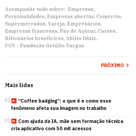
Acompanhe tudo sobre:
Empresas
Personalidades
Empresas abertas
Comércio
Supermercados
Varejo
Empresários
Empresas francesas
Pão de Açúcar
Cursos
Bilionários brasileiros
Abilio Diniz
FGV - Fundação Getúlio Vargas
PRÓXIMO
Mais lidas
01
“Coffee badging”: o que é e como esse
fenômeno afeta sua imagem no trabalho
02
Com ajuda da IA, mãe sem formação técnica
cria aplicativo com 50 mil acessos