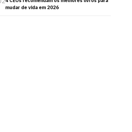
02
4 CEOs recomendam os melhores livros para
mudar de vida em 2026