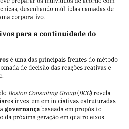
eve preparar os indivíduos de acordo com
técnicas, desenhando múltiplas camadas de
ama corporativo.
ivos para a continuidade do
ros
é uma das principais frentes do método
 tomada de decisão das reações reativas e
o.
elo
Boston Consulting Group
(
BCG
) revela
ares investem em iniciativas estruturadas
 a
governança
baseada em propósito
ão da próxima geração em quatro eixos