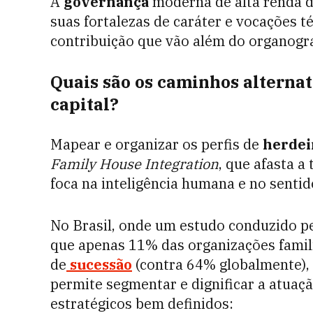
A
governança
moderna de alta renda d
suas fortalezas de caráter e vocações 
contribuição que vão além do organogr
Quais são os caminhos alternat
capital?
Mapear e organizar os perfis de
herdei
Family House Integration
, que afasta a
foca na inteligência humana e no sentid
No Brasil, onde um estudo conduzido p
que apenas 11% das organizações famili
de
sucessão
(contra 64% globalmente),
permite segmentar e dignificar a atuaç
estratégicos bem definidos: