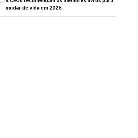
02
4 CEOs recomendam os melhores livros para
mudar de vida em 2026