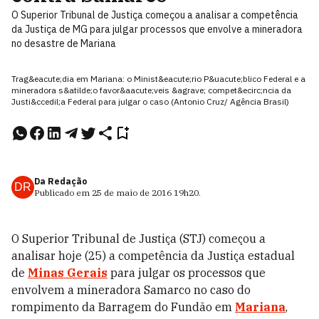
O Superior Tribunal de Justiça começou a analisar a competência
da Justiça de MG para julgar processos que envolve a mineradora
no desastre de Mariana
Trag&eacute;dia em Mariana: o Minist&eacute;rio P&uacute;blico Federal e a
mineradora s&atilde;o favor&aacute;veis &agrave; compet&ecirc;ncia da
Justi&ccedil;a Federal para julgar o caso (Antonio Cruz/ Agência Brasil)
Da Redação
DR
Publicado em
25 de maio de 2016
19h20
.
O Superior Tribunal de Justiça (STJ) começou a
analisar hoje (25) a competência da Justiça estadual
de
Minas Gerais
para julgar os processos que
envolvem a mineradora Samarco no caso do
rompimento da Barragem do Fundão em
Mariana
,