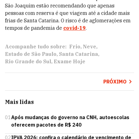
São Joaquim estão recomendando que apenas
pessoas com reserva é que viagem até a cidade mais
frias de Santa Catarina. O risco é de aglomerações em
tempos de pandemia de
covid-19
.
Acompanhe tudo sobre:
Frio
Neve
Estado de São Paulo
Santa Catarina
Rio Grande do Sul
Exame Hoje
PRÓXIMO
Mais lidas
01
Após mudanças do governo na CNH, autoescolas
oferecem pacotes de R$ 240
02
IPVA 2026: confira o calendário de vencimento de