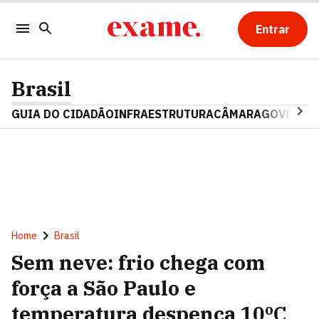
Entrar
Brasil
GUIA DO CIDADÃO
INFRAESTRUTURA
CÂMARA
GOVERNO 
Home
Brasil
Sem neve: frio chega com
força a São Paulo e
temperatura despenca 10ºC