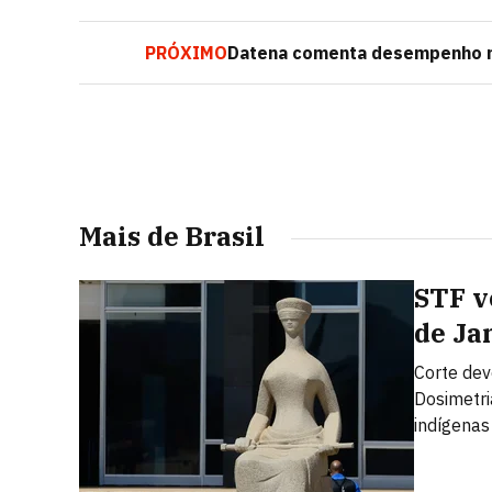
PRÓXIMO
Datena comenta desempenho nas
Mais de Brasil
STF v
de Ja
Corte dev
Dosimetri
indígena