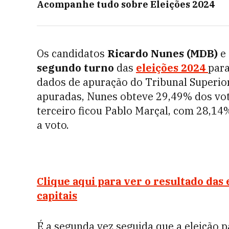
Acompanhe tudo sobre
Eleições 2024
Os candidatos
Ricardo Nunes (MDB)
e
segundo turno
das
eleições 2024
par
dados de apuração do Tribunal Superior
apuradas, Nunes obteve 29,49% dos vot
terceiro ficou Pablo Marçal, com 28,14
a voto.
Clique aqui para ver o resultado das 
capitais
É a segunda vez seguida que a eleição pa