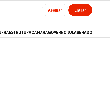
Assinar
Entrar
NFRAESTRUTURA
CÂMARA
GOVERNO LULA
SENADO