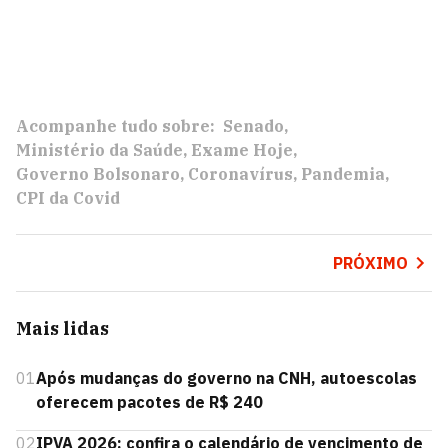
Acompanhe tudo sobre:
Senado
Ministério da Saúde
Exame Hoje
Governo Bolsonaro
Coronavírus
Pandemia
CPI da Covid
PRÓXIMO
Mais lidas
01
Após mudanças do governo na CNH, autoescolas
oferecem pacotes de R$ 240
02
IPVA 2026: confira o calendário de vencimento de