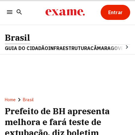
Entrar
Brasil
GUIA DO CIDADÃO
INFRAESTRUTURA
CÂMARA
GOVERNO 
Home
Brasil
Prefeito de BH apresenta
melhora e fará teste de
extubação, diz boletim