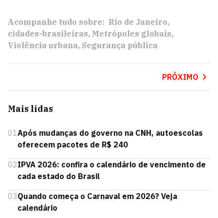
Acompanhe tudo sobre:
Rio de Janeiro
cidades-brasileiras
Metrópoles globais
Violência urbana
Segurança pública
PRÓXIMO
Mais lidas
01
Após mudanças do governo na CNH, autoescolas
oferecem pacotes de R$ 240
02
IPVA 2026: confira o calendário de vencimento de
cada estado do Brasil
03
Quando começa o Carnaval em 2026? Veja
calendário