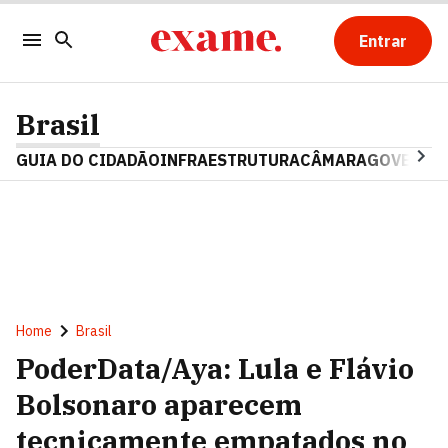
Entrar
Brasil
GUIA DO CIDADÃO
INFRAESTRUTURA
CÂMARA
GOVERNO 
Home
Brasil
PoderData/Aya: Lula e Flávio
Bolsonaro aparecem
tecnicamente empatados no