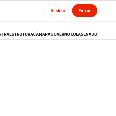
Assinar
Entrar
NFRAESTRUTURA
CÂMARA
GOVERNO LULA
SENADO