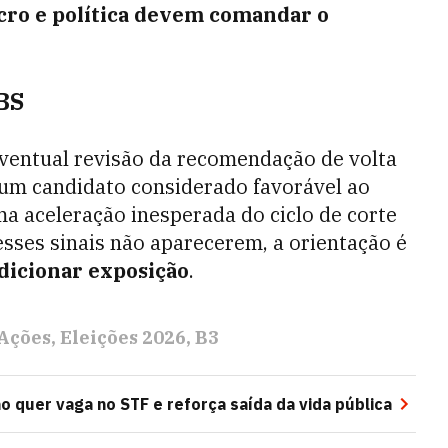
ro e política devem comandar o
BS
eventual revisão da recomendação de volta
e um candidato considerado favorável ao
ma aceleração inesperada do ciclo de corte
esses sinais não aparecerem, a orientação é
adicionar exposição
.
Ações
Eleições 2026
B3
o quer vaga no STF e reforça saída da vida pública