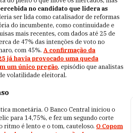
ata do pleito o que move os mercados, mas
percebida no candidato que lidera as
deria ser lida como catalisador de reformas
ória do incumbente, como continuidade e
quisas mais recentes, com dados até 25 de
erca de 47% das intenções de voto no
onaro, com 45%.
A confirmação da
25 já havia provocado uma queda
em um único pregão
, episódio que analistas
e volatilidade eleitoral.
aso
tica monetária. O Banco Central iniciou o
elic para 14,75%, e fez um segundo corte
 ritmo é lento e o tom, cauteloso.
O Copom