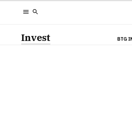
Invest
BTG I