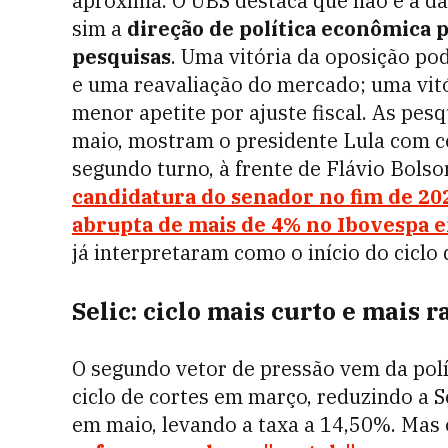
aproxima. O UBS destaca que não é a d
sim a
direção de política econômica 
pesquisas
. Uma vitória da oposição po
e uma reavaliação do mercado; uma vit
menor apetite por ajuste fiscal. As pes
maio, mostram o presidente Lula com c
segundo turno, à frente de Flávio Bols
candidatura do senador no fim de 20
abrupta de mais de 4% no Ibovespa 
já interpretaram como o início do ciclo d
Selic: ciclo mais curto e mais r
O segundo vetor de pressão vem da polí
ciclo de cortes em março, reduzindo a S
em maio, levando a taxa a 14,50%. Mas o