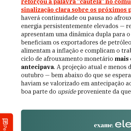
reforçou a palavra "cautela" no com
sinalização clara sobre os próximos 
haverá continuidade ou pausa no afrou
energia persistentemente elevados — re
apresentam uma dinâmica dupla para o
beneficiam os exportadores de petróle
alimentam a inflação e complicam o tra
ciclo de afrouxamento monetário
mais 
antecipava
. A projeção atual e menos 
outubro — bem abaixo do que se esperav
haviam se valorizado em antecipação ao
boa parte do
upside
proveniente da qued