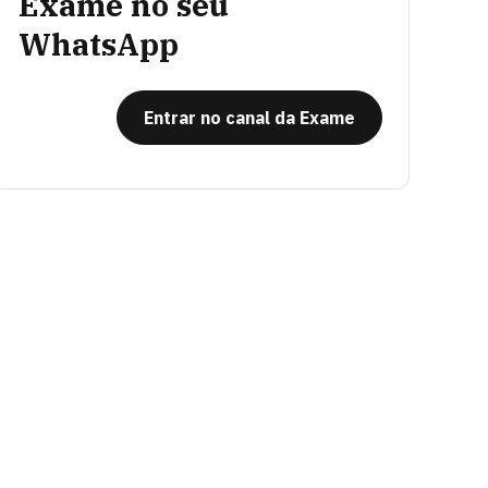
Exame no seu
WhatsApp
Entrar no canal da Exame