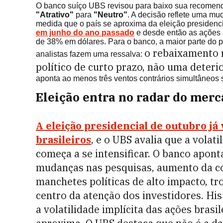
O banco suíço UBS revisou para baixo sua recomenda
"Atrativo"
para
"Neutro"
. A decisão reflete uma mud
medida que o país se aproxima da eleição presidenc
em junho do ano passado
e desde então as ações 
de 38% em dólares. Para o banco, a maior parte do po
o rebaixamento 
analistas fazem uma ressalva:
político de curto prazo, não uma deter
aponta ao menos três ventos contrários simultâneos 
Eleição entra no radar do mer
A eleição presidencial de outubro já
brasileiros
, e o UBS avalia que a volati
começa a se intensificar. O banco apon
mudanças nas pesquisas, aumento da co
manchetes políticas de alto impacto, tr
centro da atenção dos investidores. His
a volatilidade implícita das ações brasi