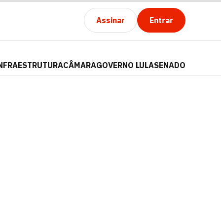
Assinar
Entrar
NFRAESTRUTURA
CÂMARA
GOVERNO LULA
SENADO