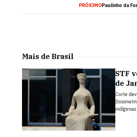
PRÓXIMO
Paulinho da For
Mais de Brasil
STF v
de Ja
Corte dev
Dosimetri
indígena