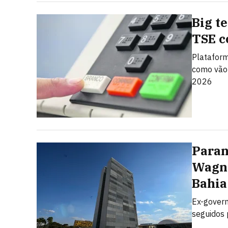
Big t
TSE c
Plataform
como vão 
2026
Paran
Wagne
Bahia
Ex-govern
seguidos