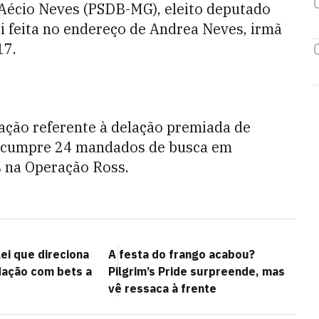
Aécio Neves (PSDB-MG), eleito deputado
i feita no endereço de Andrea Neves, irmã
17.
gação referente à delação premiada de
PF cumpre 24 mandados de busca em
 na Operação Ross.
lei que direciona
A festa do frango acabou?
ação com bets a
Pilgrim’s Pride surpreende, mas
vê ressaca à frente