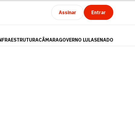
Assinar
Entrar
NFRAESTRUTURA
CÂMARA
GOVERNO LULA
SENADO