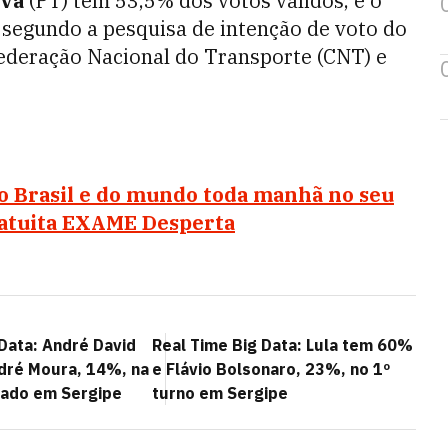
lva
(PT) tem 53,5% dos votos válidos, e o
, segundo a pesquisa de intenção de voto do
ederação Nacional do Transporte (CNT) e
do Brasil e do mundo toda manhã no seu
ratuita EXAME Desperta
Data: André David
Real Time Big Data: Lula tem 60%
dré Moura, 14%, na
e Flávio Bolsonaro, 23%, no 1º
nado em Sergipe
turno em Sergipe