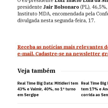
O ex-presidente
Luiz Inácio Lula da Si
presidente
Jair Bolsonaro
(PL), 46,5%
Instituto MDA, encomendada pela Conf
divulgada nesta segunda-feira, 17.
Receba as notícias mais relevantes 
e-mail. Cadastre-se na newsletter g
Veja também
Real Time Big Data: Mitidieri tem
Real Time Big 
43% e Valmir, 40%, no 1º turno
tem 17% e An
em Sergipe
corrida ao Se