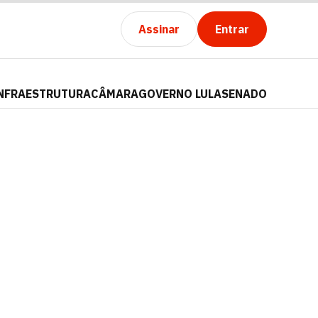
Assinar
Entrar
NFRAESTRUTURA
CÂMARA
GOVERNO LULA
SENADO