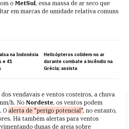
 com o
MetSul
, essa massa de ar seco que
ltar em marcas de umidade relativa comuns
alsa na Indonésia
Helicópteros colidem no ar
s e 41
durante combate a incêndio na
s
Grécia; assista
m dos vendavais e ventos costeiros, a chuva
 mm/h. No
Nordeste
, os ventos podem
. O
alerta de "perigo potencial"
, no entanto,
ores. Há também alertas para ventos
ovimentando dunas de areia sobre