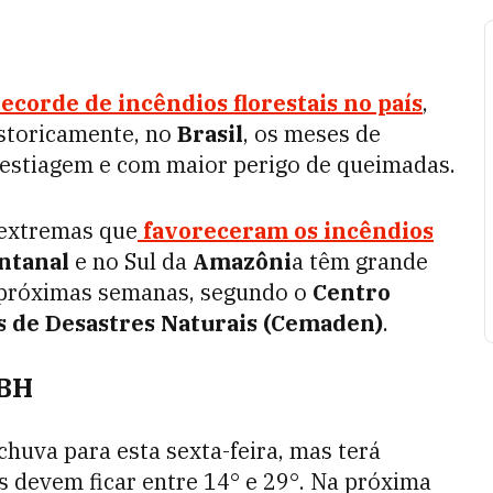
recorde de incêndios florestais no país
,
storicamente, no
Brasil
, os meses de
estiagem e com maior perigo de queimadas.
 extremas que
favoreceram os incêndios
ntanal
e no Sul da
Amazôni
a têm grande
s próximas semanas, segundo o
Centro
s de Desastres Naturais (Cemaden)
.
 BH
 chuva para esta sexta-feira, mas terá
 devem ficar entre 14° e 29°. Na próxima