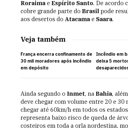
Roraima
e
Espírito Santo
. De acordo
cobre grande parte do
Brasil
pode resu
aos desertos do
Atacama
e
Saara
.
Veja também
França encerra confinamento de
Incêndio em b
30 mil moradores após incêndio
deixa 5 morto
em depósito
desaparecido
Ainda segundo o
Inmet
, na
Bahia
, alé
deve chegar com volume entre 20 e 30
chegar até 60km/h em todos os estados
representa baixo risco de queda de árv
costeiros em toda a orla nordestina, m