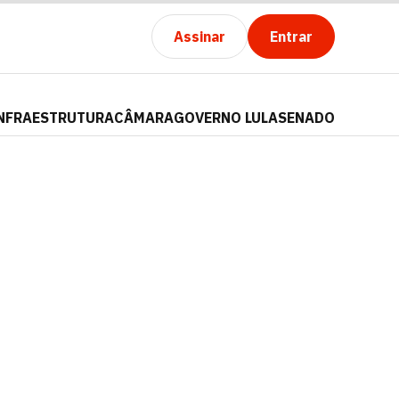
Assinar
Entrar
NFRAESTRUTURA
CÂMARA
GOVERNO LULA
SENADO