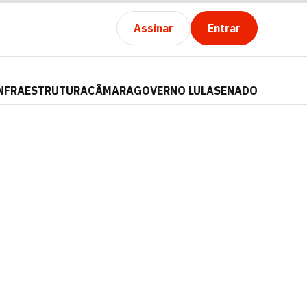
Assinar
Entrar
NFRAESTRUTURA
CÂMARA
GOVERNO LULA
SENADO