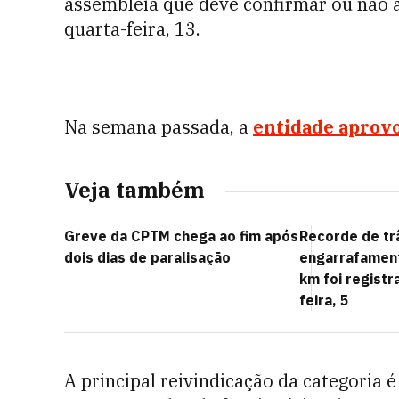
assembleia que deve confirmar ou não a
quarta-feira, 13.
Na semana passada, a
entidade aprovo
Veja também
Greve da CPTM chega ao fim após
Recorde de tr
dois dias de paralisação
engarrafament
km foi registr
feira, 5
A principal reivindicação da categoria 