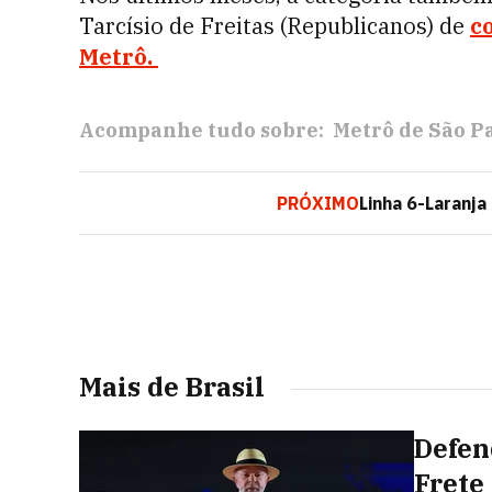
Tarcísio de Freitas (Republicanos) de
c
Metrô.
Acompanhe tudo sobre:
Metrô de São P
PRÓXIMO
Linha 6-Laranj
Mais de Brasil
Defen
Frete