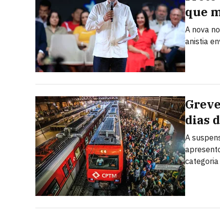
que 
A nova no
anistia e
Greve
dias 
A suspens
apresento
categoria