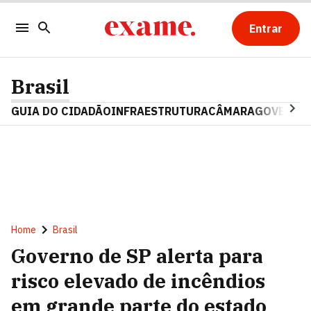
Entrar
Brasil
GUIA DO CIDADÃO
INFRAESTRUTURA
CÂMARA
GOVERNO 
Home
Brasil
Governo de SP alerta para
risco elevado de incêndios
em grande parte do estado