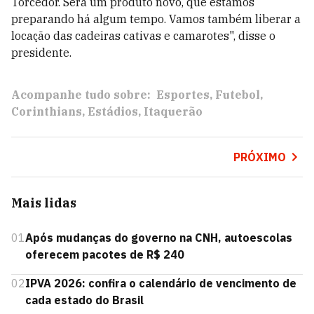
Torcedor. Será um produto novo, que estamos
preparando há algum tempo. Vamos também liberar a
locação das cadeiras cativas e camarotes", disse o
presidente.
Acompanhe tudo sobre:
Esportes
Futebol
Corinthians
Estádios
Itaquerão
PRÓXIMO
Mais lidas
01
Após mudanças do governo na CNH, autoescolas
oferecem pacotes de R$ 240
02
IPVA 2026: confira o calendário de vencimento de
cada estado do Brasil